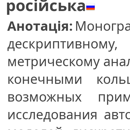
російська
Анотація:
Моног
дескриптивному,
метрическому ана
конечными кол
возможных при
исследования авт