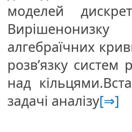
моделей дискрет
Вирішенонизк
алгебраїчних крив
розв’язку систем 
над кільцями.Вст
задачі аналізу
[⇒]