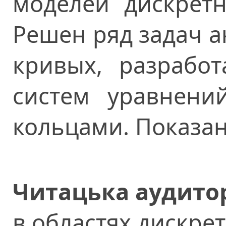
моделей дискретн
Решен ряд задач а
кривых, разрабо
систем уравнени
кольцами. Показан
Читацька аудитор
в областях дискре