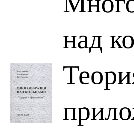
Много
над к
Теори
прило