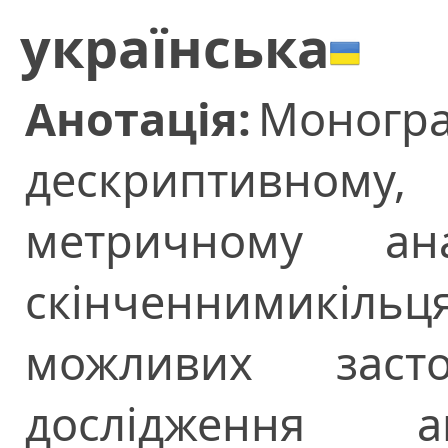
українська
Анотація:
Моног
дескриптивному
метричному ана
скінченнимикіль
можливих заст
дослідження авт