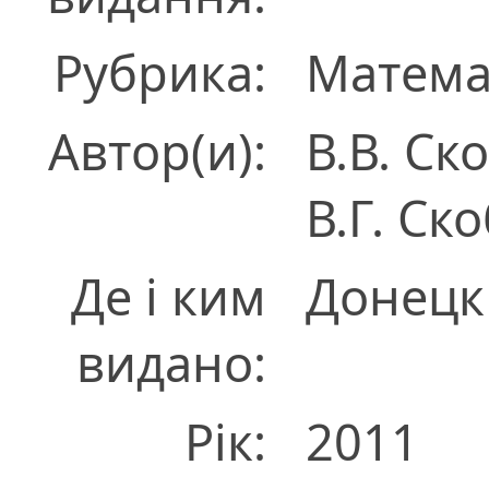
Рубрика:
Матема
Автор(и):
В.В. Ск
В.Г. Ск
Де і ким
Донецк
видано:
Рік:
2011