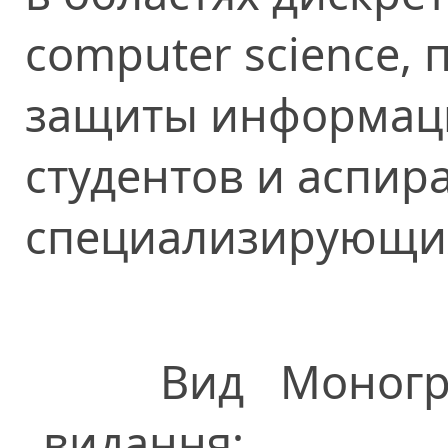
computer science,
защиты информаци
студентов и аспир
специализирующихс
Вид
Моногр
видання: