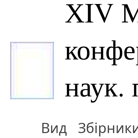
ХIV М
конфер
наук. 
Вид
Збірник