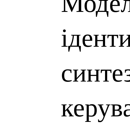
Модел
іденти
синте
керува