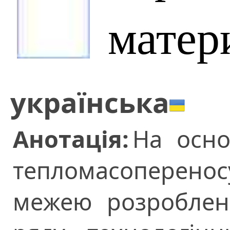
матери
українська
Анотація:
На осно
тепломасопереносу
межею розроблен