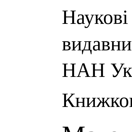
Наукові 
видавни
НАН Ук
Книжков