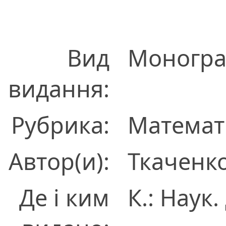
Вид
Моногра
видання:
Рубрика:
Математ
Автор(и):
Ткаченко
Де і ким
К.: Наук.