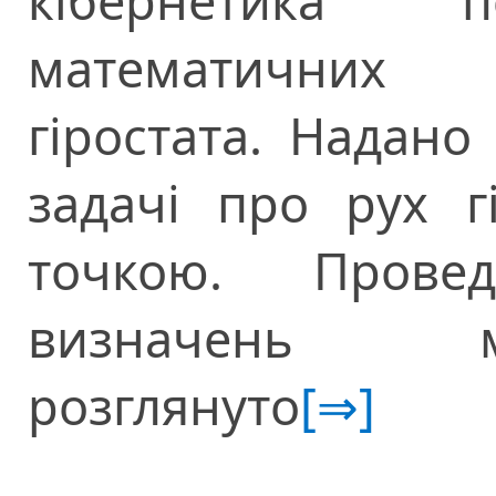
кібернетика" 
математичних 
гіростата. Надано
задачі про рух г
точкою.
Проведе
визначень мо
розглянуто
[⇒]