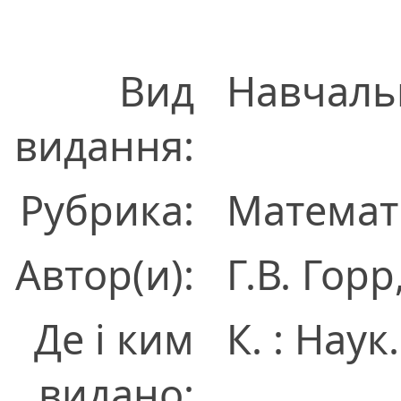
Вид
Навчаль
видання:
Рубрика:
Математ
Автор(и):
Г.В. Гор
Де і ким
К. : Наук
видано: