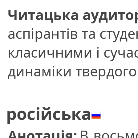
Читацька аудитор
аспірантів та студе
класичними і суч
динаміки твердого 
російська
Анотація:
В восьм