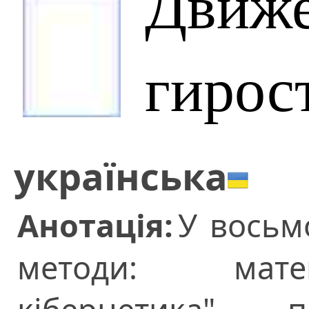
Движ
гирос
українська
Анотація:
У восьмо
методи: матем