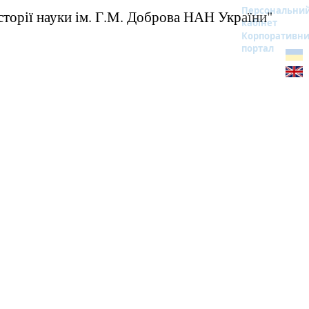
Персональни
сторії науки ім. Г.М. Доброва НАН України"
кабінет
Корпоративн
портал