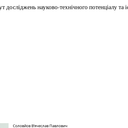
ут досліджень науково-технічного потенціалу та і
Соловйов В’ячеслав Павлович