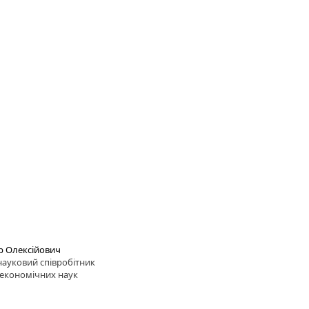
ор Олексійович
ауковий співробітник
економічних наук