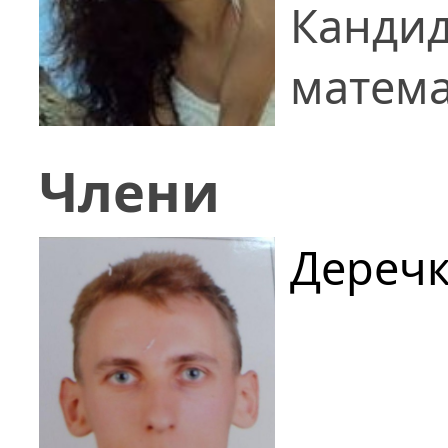
Кандид
матема
Члени
Деречк