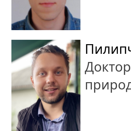
Пилипч
Доктор
природ