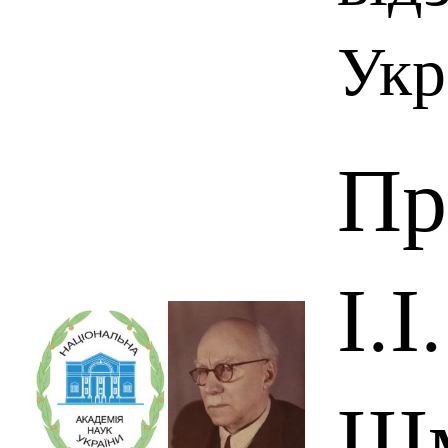
Укр
Пр
І.І.
Шм