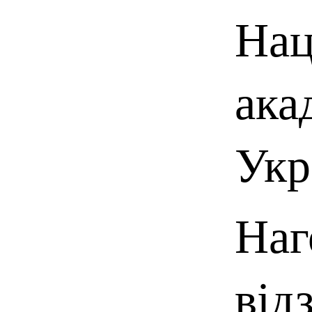
Нац
ака
Укр
Наг
від