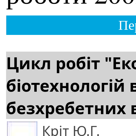
Пе
Цикл робіт "Ек
біотехнологій 
безхребетних в
Кріт Ю.Г.