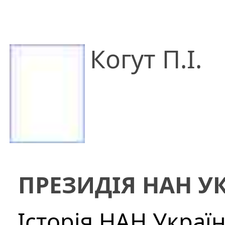
Когут П.І.
ПРЕЗИДІЯ НАН У
Історія НАН Украї