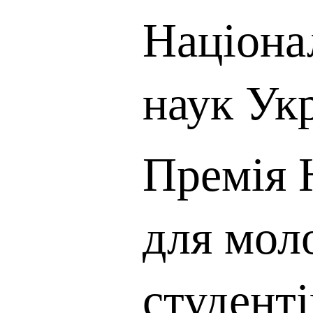
Націона
наук Ук
Премія 
для мол
студент