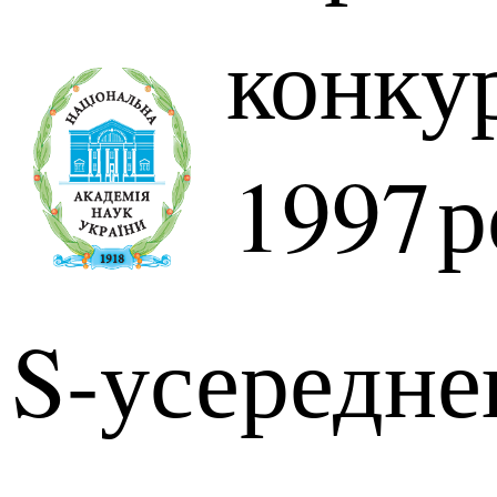
конку
1997
р
S-усередне