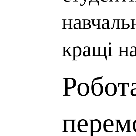
навчальн
кращі н
Робота
перем