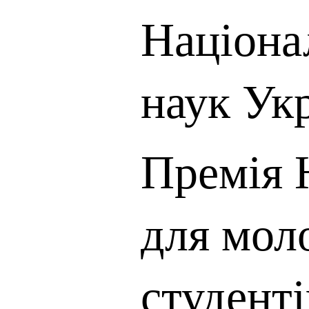
Націона
наук Ук
Премія 
для мол
студент