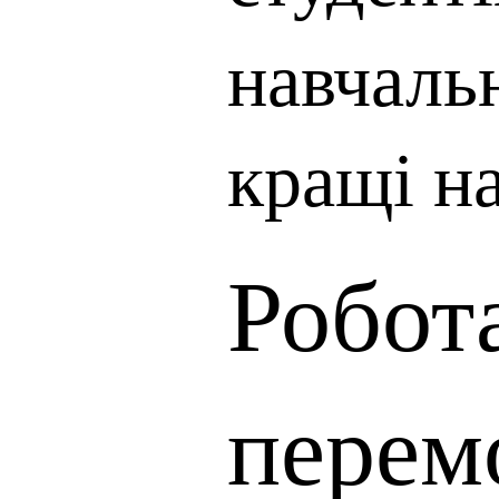
навчальн
кращі н
Робота
перем