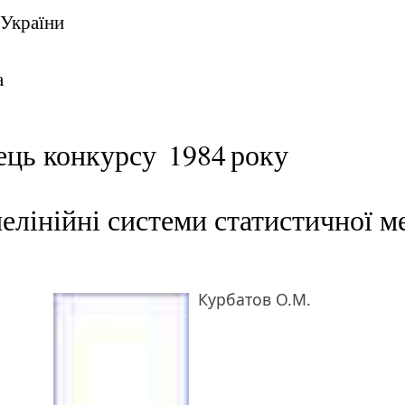
 України
а
ець конкурсу
1984
року
нелінійні системи статистичної м
Курбатов О.М.