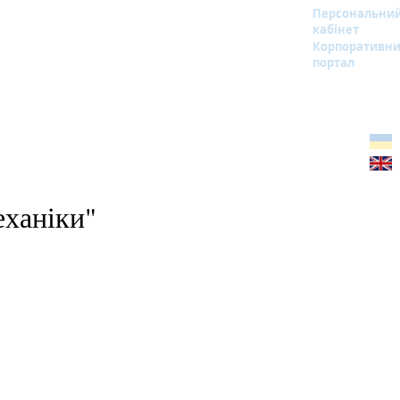
Персональни
кабінет
Корпоративн
портал
еханіки"