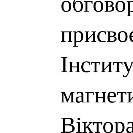
обгово
присво
Інстит
магнет
Віктор