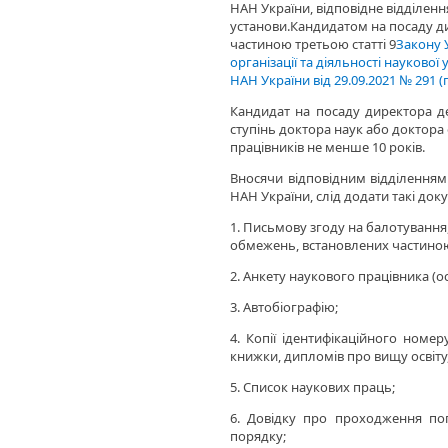
НАН України, відповідне відділенн
установи.Кандидатом на посаду ди
частиною третьою статті 9
Закону 
організації та діяльності науково
НАН України від 29.09.2021 № 291 (п. 
Кандидат на посаду директора д
ступінь доктора наук або доктора 
працівників не менше 10 років.
Вносячи відповідним відділенням
НАН України, слід додати такі док
1. Письмову згоду на балотування,
обмежень, встановлених частиною
2. Анкету наукового працівника (о
3. Автобіографію;
4. Копії ідентифікаційного номер
книжки, дипломів про вищу освіту,
5. Список наукових праць;
6. Довідку про проходження поп
порядку;