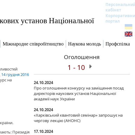
Персональни
кабінет
Корпоративн
кових установ Національної
портал
Міжнародне співробітництво
Наукова молодь
Профспілка
Оголошення
1 - 10
бливостей
 14 грудня 2016
урс на
24.10.2024
Про оголошення конкурсу на заміщення посад
директорів наукових установ Національної
академії наук України
24.10.2024
«Харківський квантовий семінар» запрошує на
чергову лекцію (АНОНС)
країни.
17.10.2024
мають: Президія