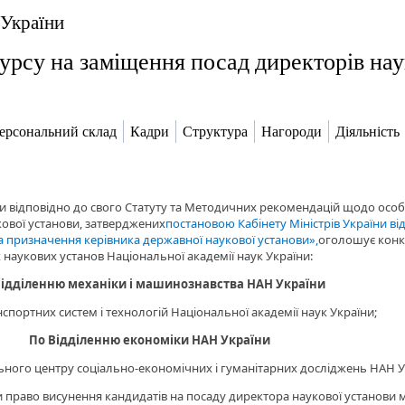
 України
рсу на заміщення посад директорів нау
ерсональний склад
Кадри
Структура
Нагороди
Діяльність
ни відповідно до свого Статуту та Методичних рекомендацій щодо осо
ової установи, затверджених
постановою Кабінету Міністрів України від
та призначення керівника державної наукової установи»,
оголошує конк
 наукових установ Національної академії наук України:
Відділенню механіки і машинознавства НАН України
нспортних систем і технологій Національної академії наук України;
По Відділенню економіки НАН України
ьного центру соціально-економічних і гуманітарних досліджень НАН У
и право висунення кандидатів на посаду директора наукової установи 