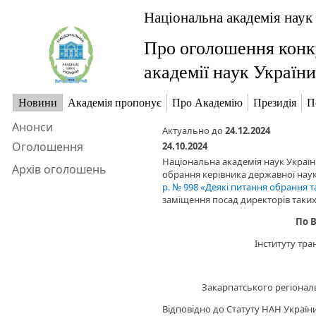
Національна академія наук
Про оголошення конку
академії наук України
Новини
Академія пропонує
Про Академію
Президія
П
Анонси
Актуально до
24.12.2024
Оголошення
24.10.2024
Національна академія наук Украї
Архів оголошень
обрання керівника державної наук
р. № 998 «Деякі питання обрання 
заміщення посад директорів таких
По 
Інституту тра
Закарпатського регіонал
Відповідно до Статуту НАН Україн