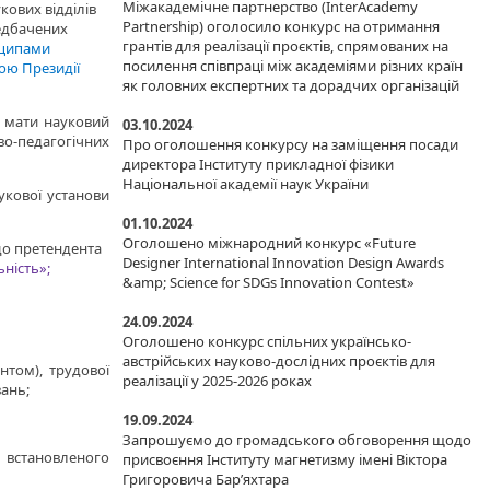
Міжакадемічне партнерство (InterAcademy
кових відділів
Partnership) оголосило конкурс на отримання
редбачених
грантів для реалізації проєктів, спрямованих на
ципами
посилення співпраці між академіями різних країн
вою Президії
як головних експертних та дорадчих організацій
 мати науковий
03.10.2024
ово-педагогічних
Про оголошення конкурсу на заміщення посади
директора Інституту прикладної фізики
Національної академії наук України
укової установи
01.10.2024
Оголошено міжнародний конкурс «Future
 до претендента
Designer International Innovation Design Awards
ьність»;
&amp; Science for SDGs Innovation Contest»
24.09.2024
Оголошено конкурс спільних українсько-
австрійських науково-дослідних проєктів для
нтом), трудової
реалізації у 2025-2026 роках
вань;
19.09.2024
Запрошуємо до громадського обговорення щодо
 встановленого
присвоєння Інституту магнетизму імені Віктора
Григоровича Бар’яхтара