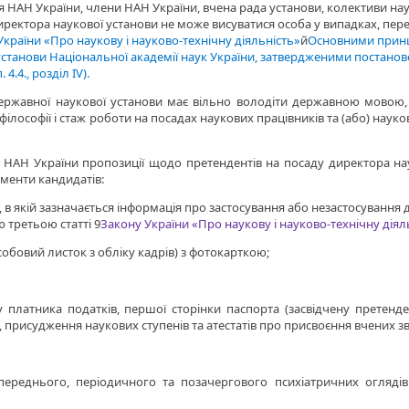
я НАН України, члени НАН України, вчена рада установи, колективи нау
ректора наукової установи не може висуватися особа у випадках, пе
України «Про наукову і науково-технічну діяльність»
й
Основними прин
ї установи Національної академії наук України, затвердженими постано
4.4., розділ ІV).
ержавної наукової установи має вільно володіти державною мовою,
філософії і стаж роботи на посадах наукових працівників та (або) наук
 НАН України пропозиції щодо претендентів на посаду директора на
ументи кандидатів:
 в якій зазначається інформація про застосування або незастосування
 третьою статті 9
Закону України «Про наукову і науково-технічну діял
собовий листок з обліку кадрів) з фотокарткою;
у платника податків, першої сторінки паспорта (засвідчену претенде
 присудження наукових ступенів та атестатів про присвоєння вчених з
ереднього, періодичного та позачергового психіатричних оглядів