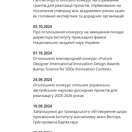
Partnership) оголосило конкурс на отримання
грантів для реалізації проєктів, спрямованих на
посилення співпраці між академіями різних країн
як головних експертних та дорадчих організацій
03.10.2024
Про оголошення конкурсу на заміщення посади
директора Інституту прикладної фізики
Національної академії наук України
01.10.2024
Оголошено міжнародний конкурс «Future
Designer International Innovation Design Awards
&amp; Science for SDGs Innovation Contest»
24.09.2024
Оголошено конкурс спільних українсько-
австрійських науково-дослідних проєктів для
реалізації у 2025-2026 роках
19.09.2024
Запрошуємо до громадського обговорення щодо
присвоєння Інституту магнетизму імені Віктора
Григоровича Бар’яхтара