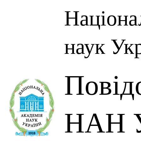
Націона
наук Ук
Повід
НАН У