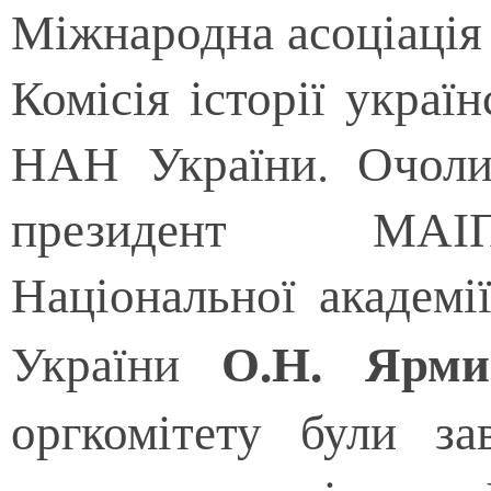
Міжнародна асоціація 
Комісія історії украї
НАН України. Очолив
президент МАІП
Національної академ
О.Н. Ярм
України
оргкомітету були зав