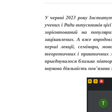
У червні 2023 року Інститу
учених і Ради випускників ці
зорієнтований на популяр
зацікавлених. А вже впродо
перші лекції, семінари, мо
теоретичних і практичних л
приєднувалося близько півто
наукова діяльність пов’язан