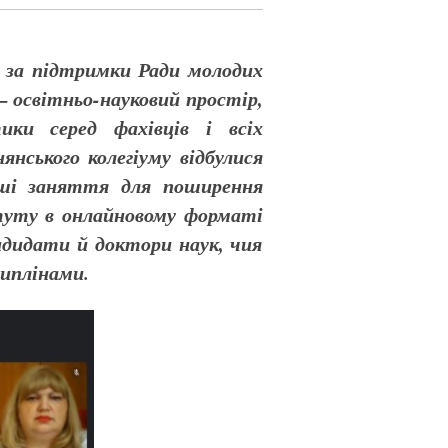
 за підтримки Ради молодих
 –
освітньо-науковий простір,
стики серед фахівців і всіх
янського колегіуму відбулися
інші заняття для поширення
туту в онлайновому форматі
ндидати й доктори наук, чия
циплінами.