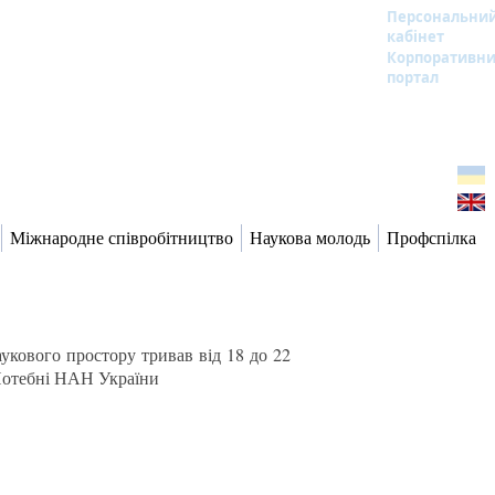
Персональни
кабінет
Корпоративн
портал
Міжнародне співробітництво
Наукова молодь
Профспілка
укового простору тривав від 18 до 22
 Потебні НАН України