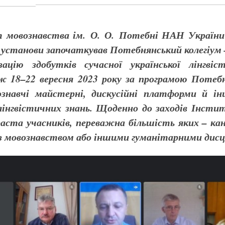
т мовознавства ім. О. О. Потебні НАН України
єї установи започаткував Потебнянський колегіум
изацію здобутків
сучасної української лінгві
вж
18–22 вересня 2023 року за програмою Потебн
вознавчі майстерні, дискусійні платформи й 
інгвістичних знань. Щоденно до заходів Інсти
раста учасників, переважна більшість яких – ка
а з мовознавством або іншими гуманітарними дис