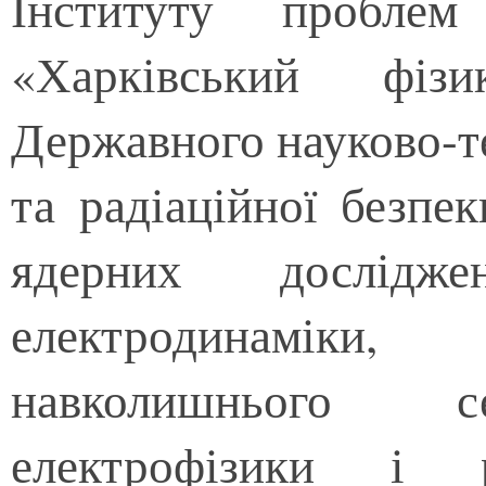
Інституту пробл
«Харківський фізик
Державного науково-те
та радіаційної безпе
ядерних дослідже
електродинаміки,
навколишнього се
електрофізики і р