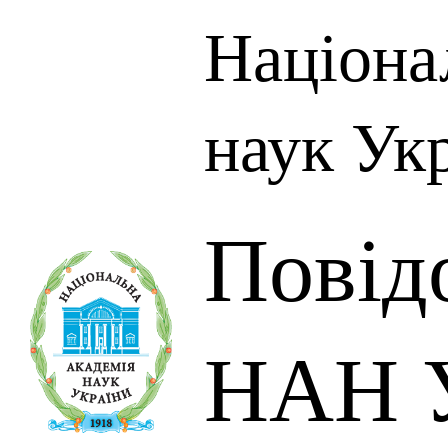
Націона
наук Ук
Повід
НАН У