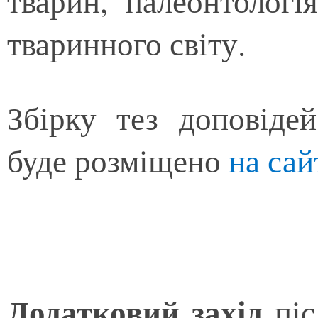
тварин, палеонтологі
тваринного світу.
Збірку тез доповіде
буде розміщено
на сай
Додатковий захід
пі