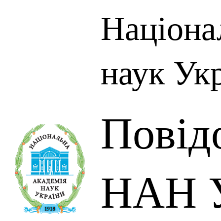
Націона
наук Ук
Повід
НАН У