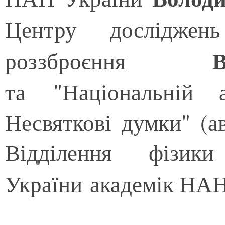
Центру досліджень
роззброєння
та "Національній 
Несвяткові думки" (а
Відділення фізи
України академік НА