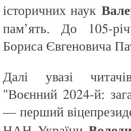
Вале
історичних наук
пам’ять. До 105-рі
Бориса Євгеновича Па
Далі увазі читачі
"Воєнний 2024-й: заг
— перший віцепрезид
Володи
НАН України