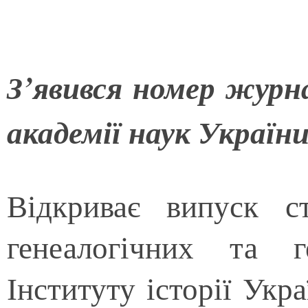
З’явився номер журн
академії наук Україн
Відкриває випуск ст
генеалогічних та г
Інституту історії Ук