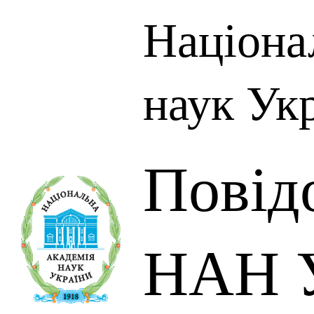
Націона
наук Ук
Повід
НАН У