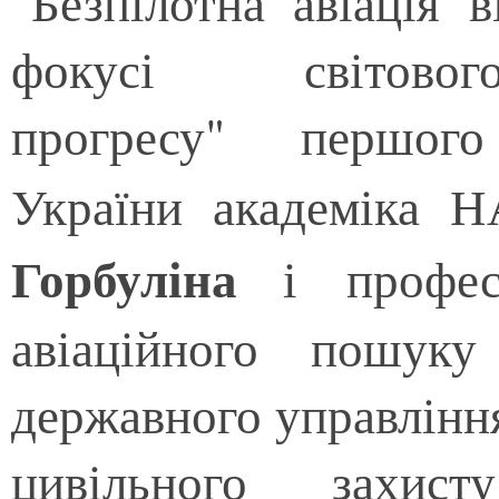
"Безпілотна авіація 
фокусі світового
прогресу" першог
України академіка 
Горбуліна
і професо
авіаційного пошуку
державного управління
цивільного захист