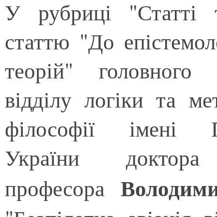
У рубриці "Статті 
статтю "До епістемол
теорій" головного 
відділу логіки та ме
філософії імені
України доктора
Володим
професора