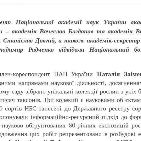
ент Національної академії наук України акад
 – академік Вячеслав Богданов та академік В
 Станіслав Довгий, а також академік-секретар В
одимир Радченко відвідали Національний бо
Наталія Заіме
 член-кореспондент НАН України
овними напрямами наукової діяльності, досягнен
ому саду зібрано унікальні колекції рослин з усіх 
 тисяч таксонів. Три колекції є науковими об’єкта
0 сортів НБС занесені до Державного реєстру сор
опонували інформаційно-ресурсний підхід до фор
і науково обґрунтованих 80-річних експозицій ро
довження цих робіт репрезентовано в розбудові 