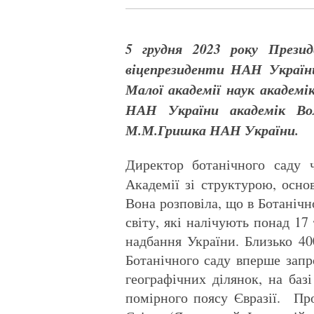
5 грудня 2023 року Презид
віцепрезиденти НАН України
Малої академії наук академік
НАН України академік Вол
М.М.Гришка НАН України.
Директор ботанічного саду
Академії зі структурою, осн
Вона розповіла, що в Ботанічн
світу, які налічують понад 17
надбання України. Близько 40
Ботанічного саду вперше запр
географічних ділянок, на баз
помірного поясу Євразії. Про