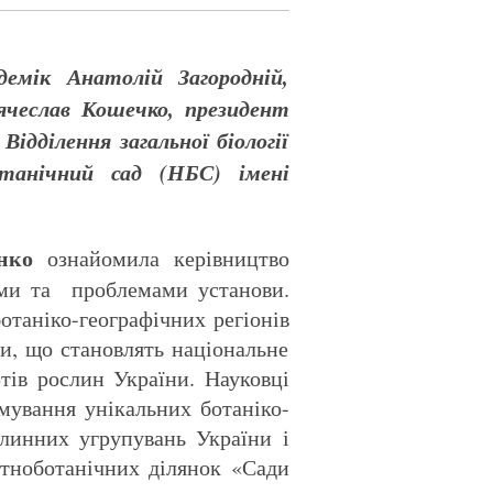
емік Анатолій Загородній,
ячеслав Кошечко, президент
ідділення загальної біології
танічний сад (НБС) імені
нко
ознайомила керівництво
нями та проблемами установи.
ботаніко-географічних регіонів
ми, що становлять національне
тів рослин України. Науковці
мування унікальних ботаніко-
слинних угрупувань України і
етноботанічних ділянок «Сади