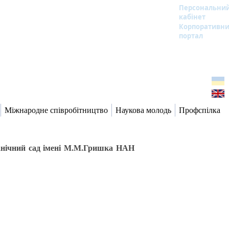
Персональни
кабінет
Корпоративн
портал
Міжнародне співробітництво
Наукова молодь
Профспілка
танічний сад імені М.М.Гришка НАН