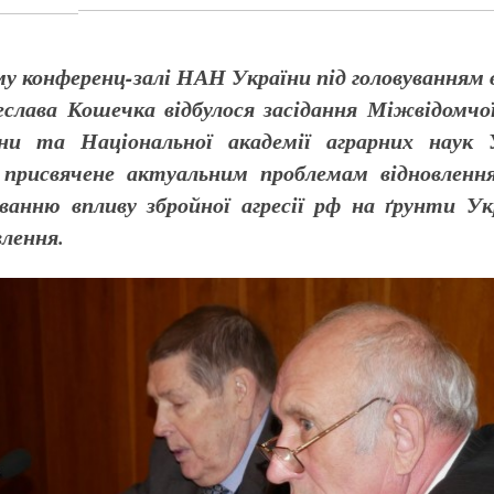
ому конференц-залі НАН України під головування
слава Кошечка відбулося засідання Міжвідомчої
ни та Національної академії аграрних наук
, присвячене актуальним проблемам відновлен
ванню впливу збройної агресії рф на ґрунти Ук
влення.