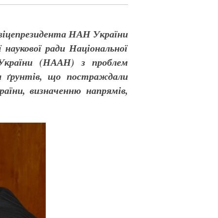
м віцепрезидента НАН України
 наукової ради Національної
 України (НААН) з проблем
ня ґрунтів, що постраждали
раїни, визначенню напрямів,