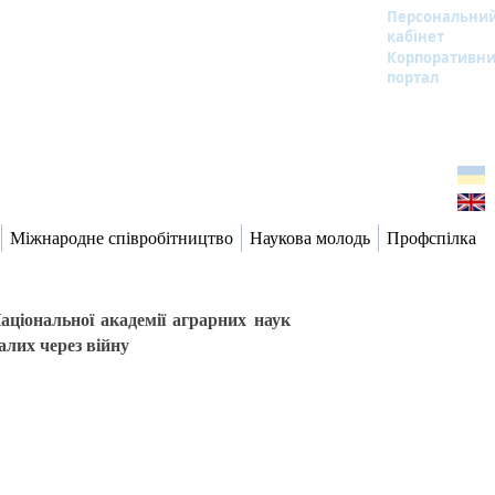
Персональни
кабінет
Корпоративн
портал
Міжнародне співробітництво
Наукова молодь
Профспілка
аціональної академії аграрних наук
алих через війну