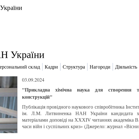
 України
Н України
ерсональний склад
Кадри
Структура
Нагороди
Діяльність
03.09.2024
"Прикладна хімічна наука для створення те
конструкцій"
Публікація провідного наукового співробітника Інститут
ім. Л.М. Литвиненка НАН України кандидата хі
матеріалами доповіді на ХХХIV читаннях академіка В.
часи війн і суспільних криз» (Джерело: журнал «Вісн