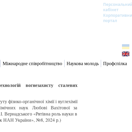
Персональни
кабінет
Корпоративн
портал
Міжнародне співробітництво
Наукова молодь
Профспілка
хнологій вогнезахисту сталевих
у фізико-органічної хімії і вуглехімії
мічних наук Любові Вахітової за
І. Вернадського «Рятівна роль науки в
ик НАН України», №8, 2024 р.)