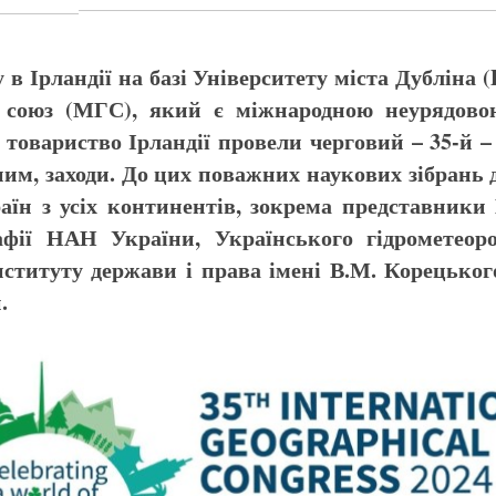
в Ірландії на базі Університету міста Дубліна (D
 союз (МГС), який є міжнародною неурядово
е товариство Ірландії провели черговий – 35-й
 ним, заходи. До цих поважних наукових зібрань
раїн з усіх континентів, зокрема представники
афії НАН України, Українського гідрометеор
ституту держави і права імені В.М. Корецько
.