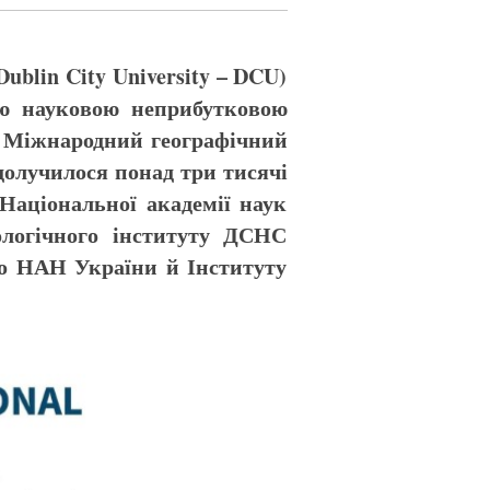
ublin City University – DCU)
ю науковою неприбутковою
 – Міжнародний географічний
 долучилося понад три тисячі
 Національної академії наук
ологічного інституту ДСНС
го НАН України й Інституту