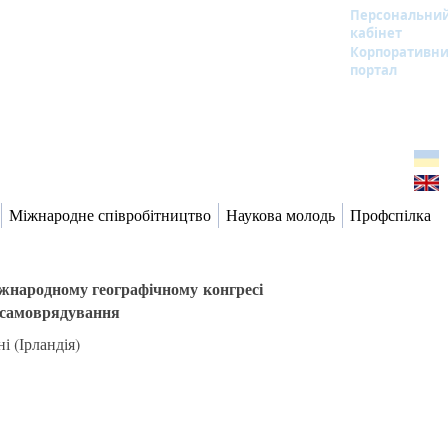
Персональни
кабінет
Корпоративн
портал
Міжнародне співробітництво
Наукова молодь
Профспілка
іжнародному географічному конгресі
о самоврядування
і (Ірландія)