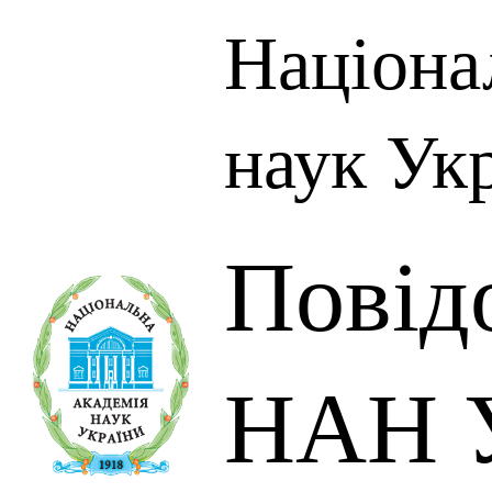
Націона
наук Ук
Повід
НАН У