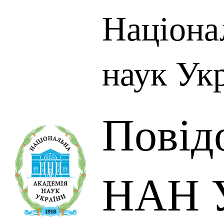
Націона
наук Ук
Повід
НАН У