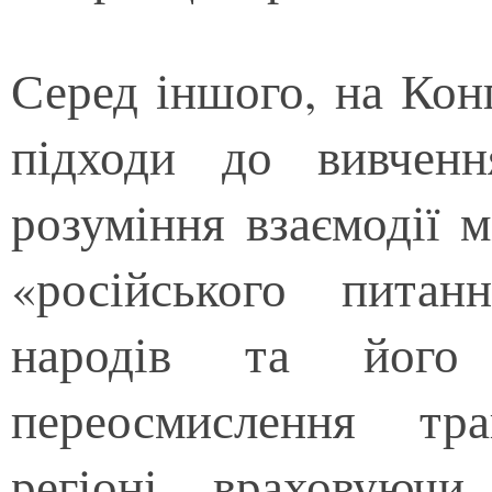
Серед іншого, на Кон
підходи до вивченн
розуміння взаємодії м
«російського питан
народів та його т
переосмислення тр
регіоні, враховуючи