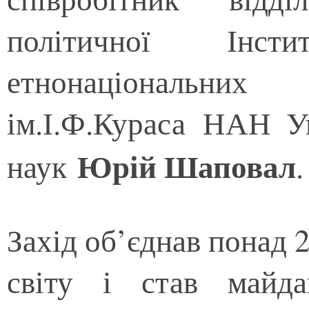
політичної Інст
етнонаціонал
ім.І.Ф.Кураса НАН У
Юрій Шаповал
наук
.
Захід об’єднав понад 2
світу і став майд