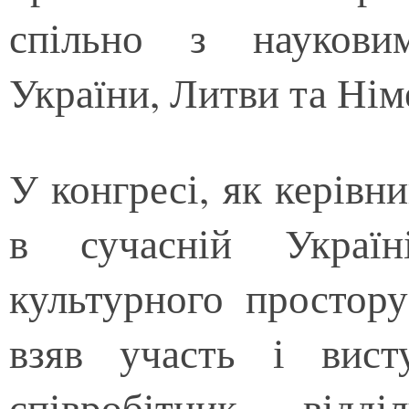
спільно з наукови
України, Литви та Нім
У конгресі, як керівни
в сучасній Україні
культурного простору
взяв участь і вист
співробітник відд