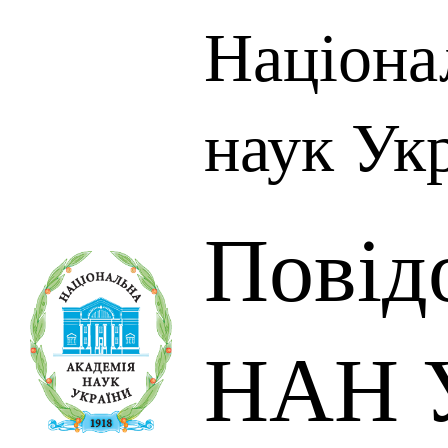
Націона
наук Ук
Повід
НАН У