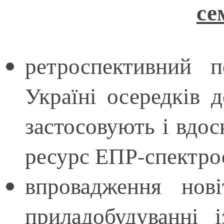
се
ретроспективний 
Україні осередків д
застосовують і вдо
ресурс ЕПР-спектрос
впровадження нов
приладобудуванні 