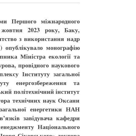
ами Першого міжнародного
7 жовтня 2023 року, Баку,
нтство з використання надр
н) опублікувало монографію
упника Міністра екології та
рова, провідного наукового
плексу Інституту загальної
уту енергозбереження та
кий політехнічний інститут
тора технічних наук Оксани
 загальної енергетики НАН
’язків завідувача кафедри
оменеджменту Національного
 Ігоря Сікорського» доктора