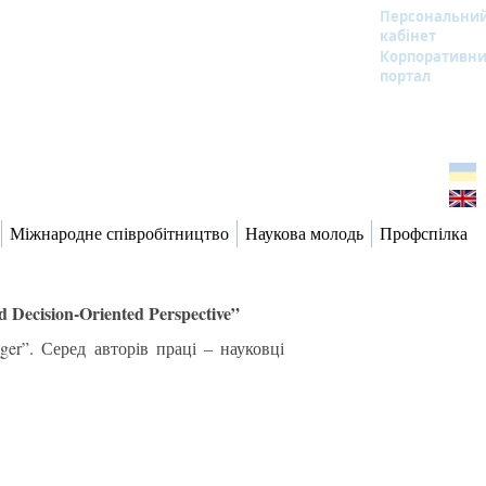
Персональни
кабінет
Корпоративн
портал
Міжнародне співробітництво
Наукова молодь
Профспілка
Decision-Oriented Perspective”
er”. Серед авторів праці – науковці