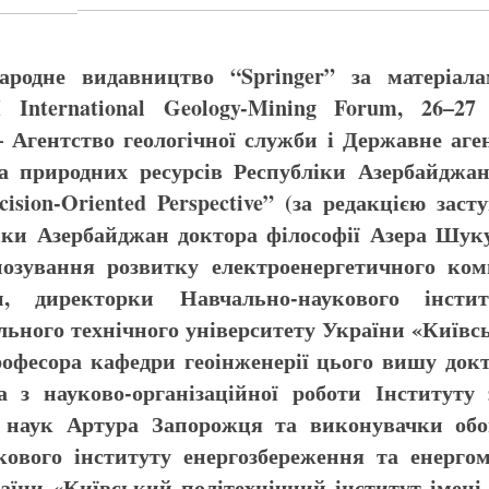
ародне видавництво “
Springer
” за матеріал
 International Geology-Mining Forum, 26–2
– Агентство геологічної служби і Державне аге
та природних ресурсів Республіки Азербайджа
ision-Oriented Perspective” (за редакцією заст
іки Азербайджан доктора філософії Азера Шуку
нозування розвитку електроенергетичного ком
 директорки Навчально-наукового інстит
ьного технічного університету України «Київсь
професора кафедри геоінженерії цього вишу док
а з науково-організаційної роботи Інституту
 наук Артура Запорожця та виконувачки обов
укового інституту енергозбереження та енерг
раїни «Київський політехнічний інститут імені