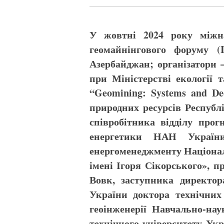
У жовтні 2024 року міжн
геомайнінгового форуму (I
Азербайджан; організатори 
при Міністерстві екології 
“Geomining: Systems and Dec
природних ресурсів Республ
співробітника відділу прог
енергетики НАН України,
енергоменеджменту Націонал
імені Ігоря Сікорського», 
Вовк, заступника директор
України доктора технічних
геоінженерії Навчально-на
технічного університету Ук