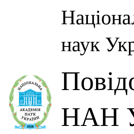
Націона
наук Ук
Повід
НАН У