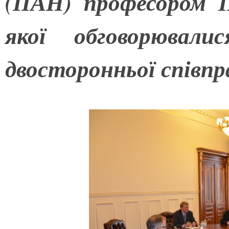
(ПАН) професором Па
якої обговорювали
двосторонньої співпр