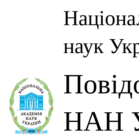
Націона
наук Ук
Повід
НАН У