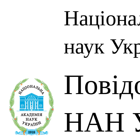
Націона
наук Ук
Повід
НАН У