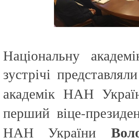
Національну академ
зустрічі представля
академік НАН Укра
перший віце-президе
Вол
НАН України