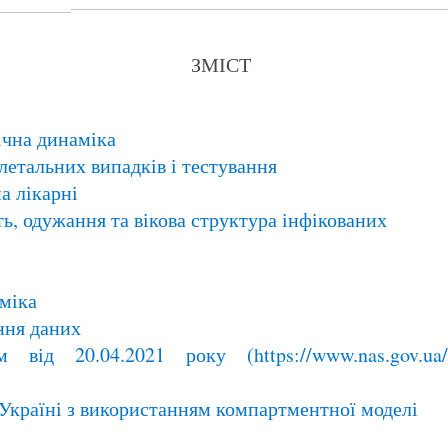
ЗМІСТ
ічна динаміка
летальних випадків і тестування
а лікарні
ть, одужання та вікова структура інфікованих
аміка
ння даних
від 20.04.2021 року (https://www.nas.gov.ua/U
в Україні з використанням компартментної моделі