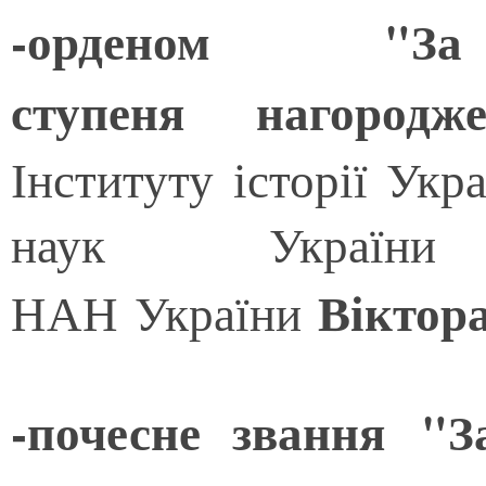
-
орденом "З
ступеня
нагород
Інституту історії Укр
наук України ч
Вікто
НАН України
-
почесне звання "З