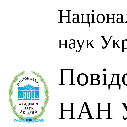
Націона
наук Ук
Повід
НАН У