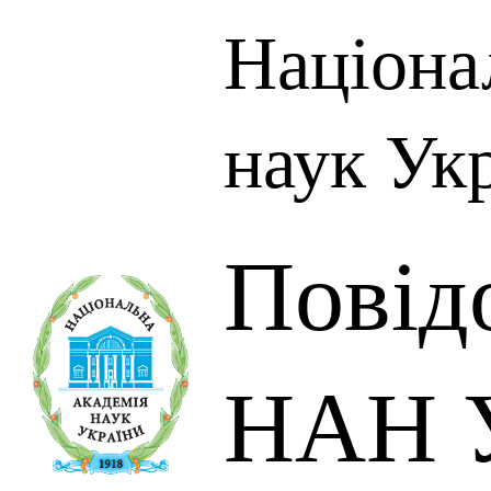
Націона
наук Ук
Повід
НАН У