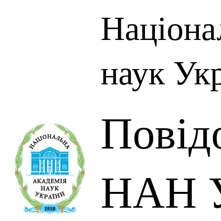
Націона
наук Ук
Повід
НАН У