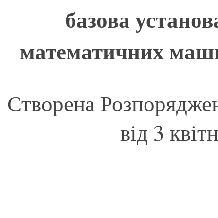
базова установ
математичних маши
Створена Розпорядже
від 3 квіт