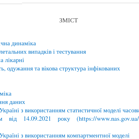
ЗМІСТ
ічна динаміка
летальних випадків і тестування
а лікарні
ть, одужання та вікова структура інфікованих
аміка
ння даних
 Україні з використанням статистичної моделі часов
від 14.09.2021 року (https://www.nas.gov.ua/U
в Україні з використанням компартментної моделі