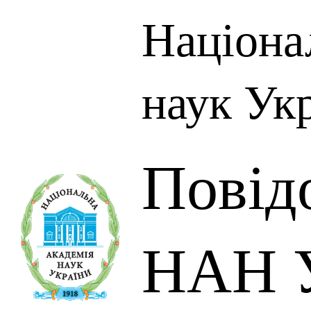
Націона
наук Ук
Повід
НАН У