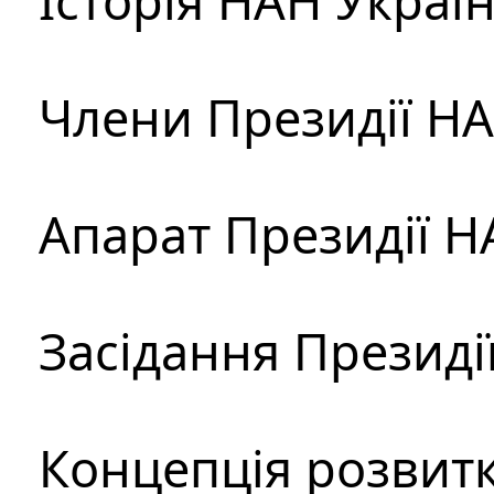
Історія НАН Украї
Члени Президії Н
Апарат Президії Н
Засідання Президі
Концепція розвитк