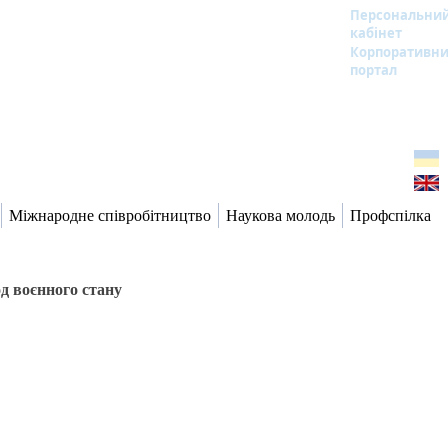
Персональни
кабінет
Корпоративн
портал
Міжнародне співробітництво
Наукова молодь
Профспілка
д воєнного стану