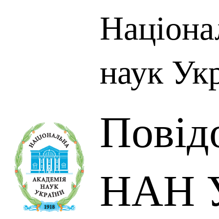
Націона
наук Ук
Повід
НАН У