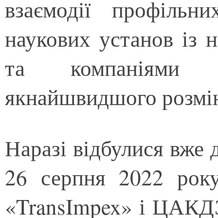
взаємодії профільни
наукових установ із 
та компаніями к
якнайшвидшого розмін
Наразі відбулися вже д
26 серпня 2022 року
«TransImpex» і ЦАКД