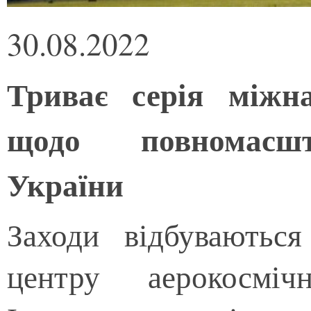
30.08.2022
Триває серія міжн
щодо повномасшт
України
Заходи відбуваютьс
центру аерокосміч