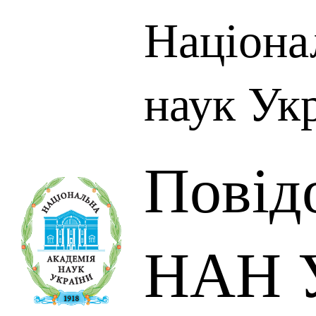
Націона
наук Ук
Повід
НАН У