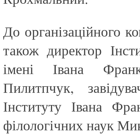
До організаційного ко
також директор Інст
імені Івана Фран
Пилитпчук, завідува
Інституту Івана Фр
філологічних наук Ми