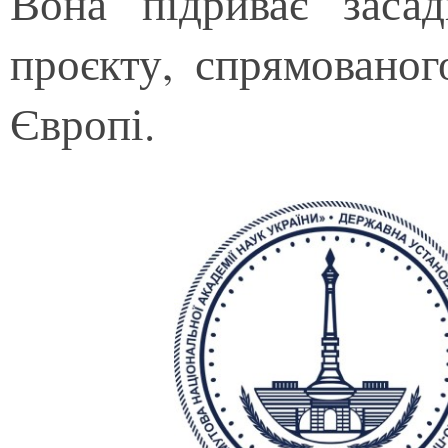
Вона підриває заса
проєкту, спрямованог
Європі.