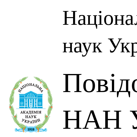
Націона
наук Ук
Повід
НАН У