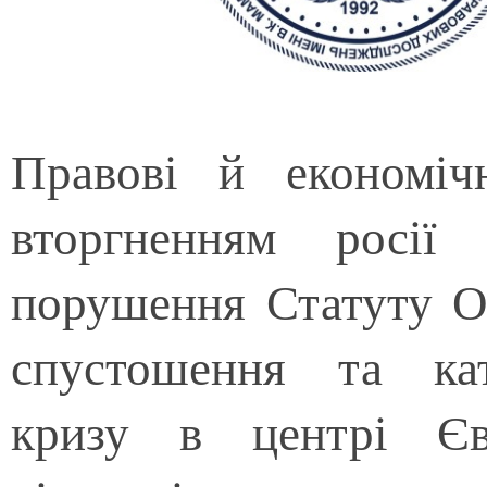
Правові й економіч
вторгненням росі
порушення Статуту О
спустошення та кат
кризу в центрі Єв