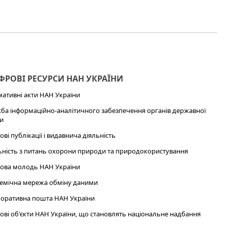
РОВІ РЕСУРСИ НАН УКРАЇНИ
ативні акти НАН України
ба інформаційно-аналітичного забезпечення органів державної
и
ові публікації і видавнича діяльність
ьність з питань охорони природи та природокористування
ова молодь НАН України
емічна мережа обміну даними
оративна пошта НАН України
ові об'єкти НАН України, що становлять національне надбання