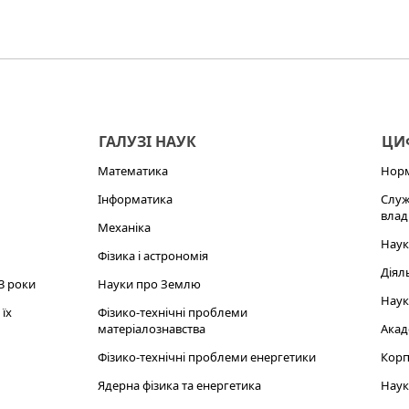
ГАЛУЗІ НАУК
ЦИФ
Математика
Норм
Інформатика
Служ
влад
Механіка
Наук
Фізика і астрономія
Діял
3 роки
Науки про Землю
Наук
їх
Фізико-технічні проблеми
матеріалознавства
Акад
Фізико-технічні проблеми енергетики
Корп
Ядерна фізика та енергетика
Наук