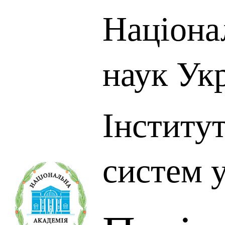
Націона
наук Ук
Інститу
систем 