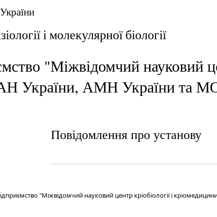
 України
ізіології і молекулярної біології
мство "Міжвідомчий науковий цен
АН України, АМН України та МО
Повідомлення про установу
ідприємство "Міжвідомчий науковий центр кріобіології і кріомедицин