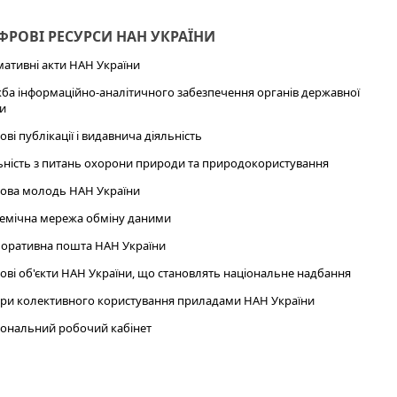
РОВІ РЕСУРСИ НАН УКРАЇНИ
ативні акти НАН України
ба інформаційно-аналітичного забезпечення органів державної
и
ові публікації і видавнича діяльність
ьність з питань охорони природи та природокористування
ова молодь НАН України
емічна мережа обміну даними
оративна пошта НАН України
ові об'єкти НАН України, що становлять національне надбання
ри колективного користування приладами НАН України
ональний робочий кабінет