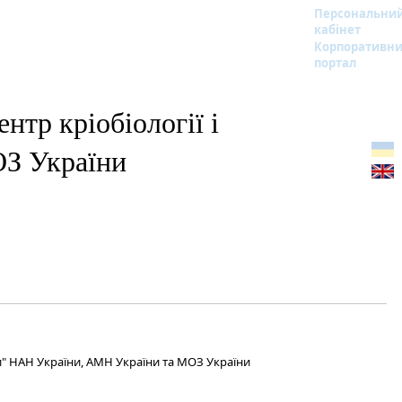
Персональни
кабінет
Корпоративн
портал
тр кріобіології і
З України
и" НАН України, АМН України та МОЗ України