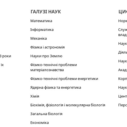
ГАЛУЗІ НАУК
ЦИФ
Математика
Норм
Інформатика
Служ
влад
Механіка
Наук
Фізика і астрономія
Діял
3 роки
Науки про Землю
Наук
їх
Фізико-технічні проблеми
матеріалознавства
Акад
Фізико-технічні проблеми енергетики
Корп
Ядерна фізика та енергетика
Наук
Хімія
Цент
Біохімія, фізіологія і молекулярна біологія
Перс
Загальна біологія
Економіка