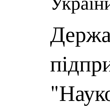
Україн
Держа
підпр
"Наук