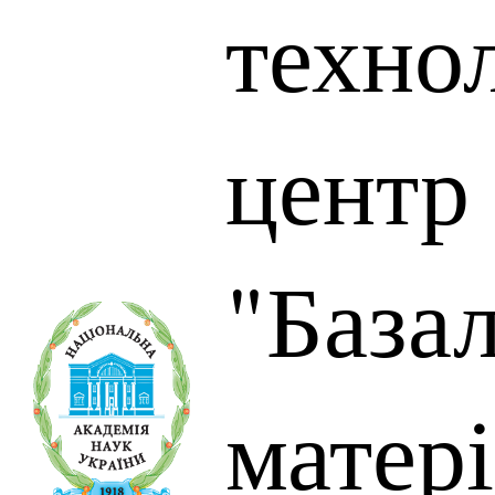
техно
центр
"База
матер