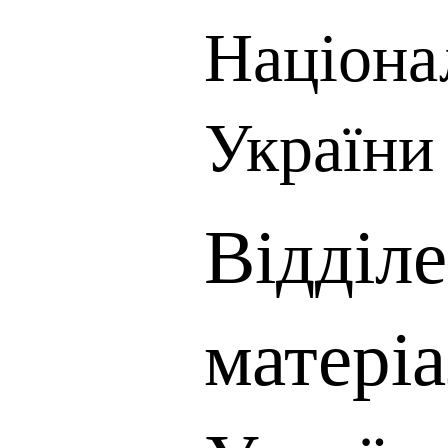
Націона
України
Відділ
матері