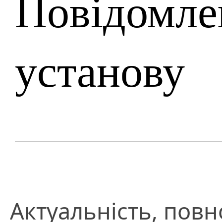
Повідомле
установу
Актуальність, повно