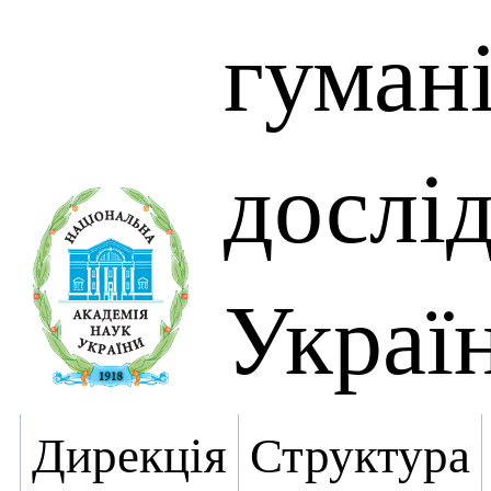
гуман
дослі
Украї
Дирекція
Структура