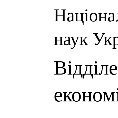
Націона
наук Ук
Відділ
економ