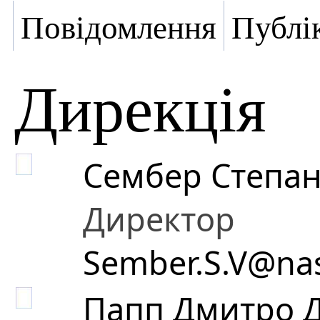
Повідомлення
Публік
Дирекція
Сембер Степа
Директор
Sember.S.V@nas
Папп Дмитро 