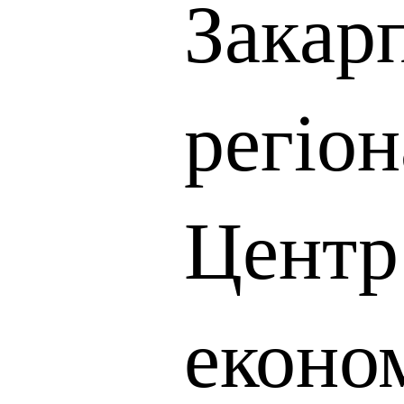
Закар
регіо
Центр
еконо