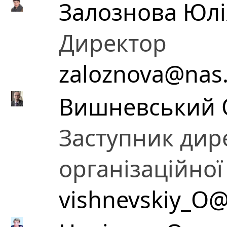
Залознова Юлі
Директор
zaloznova@nas
Вишневський 
Заступник дир
організаційної
vishnevskiy_O@