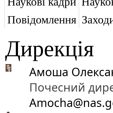
Наукові кадри
Науко
Повідомлення
Заход
Дирекція
Амоша Олекса
Почесний дир
Amocha@nas.g