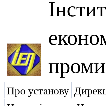
Інсти
еконо
проми
Про установу
Дирекц