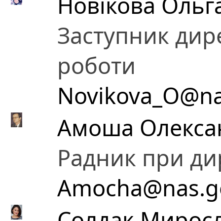
Новікова Ольг
Заступник дире
роботи
Novikova_O@na
Амоша Олекса
Радник при ди
Amocha@nas.g
Солдак Миросл