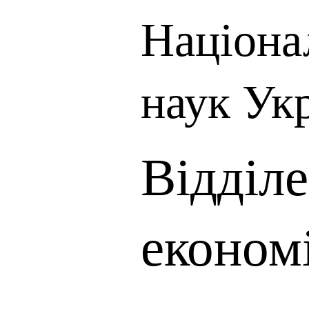
Націона
наук Ук
Відділ
економ