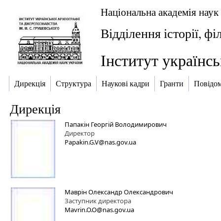
Національна академія наук
Відділення історії, фі
Інститут українсь
Дирекція
Структура
Наукові кадри
Гранти
Повідо
Дирекція
Папакін Георгій Володимирович
Директор
Papakin.G.V@nas.gov.ua
Маврін Олександр Олександрович
Заступник директора
Mavrin.O.O@nas.gov.ua