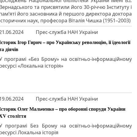
досліджень Національної бібліотеки України імені В.І.
Вернадського та присвятили його 30-річчю Інституту і
пам’яті його засновника й першого директора доктора
історичних наук, професора Віталія Чишка (1951–2003)
21.06.2024
Прес-служба НАН України
Історик Ігор Гирич – про Українську революцію, її ідеології
та діячів
У програмі «Без Брому» на освітньо-інформаційному
ресурсі «Локальна історія»
19.06.2024
Прес-служба НАН України
Історик Олег Мальченко – про оборонні споруди України
XV століття
У програмі Без Брому на освітньо-інформаційному
ресурсі Локальна історія