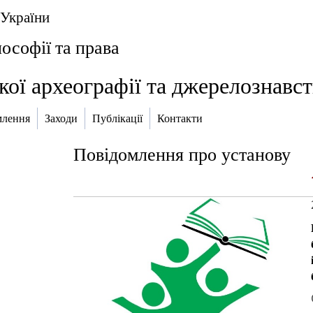
 України
лософії та права
кої археографії та джерелознавст
млення
Заходи
Публікації
Контакти
Повідомлення про установу