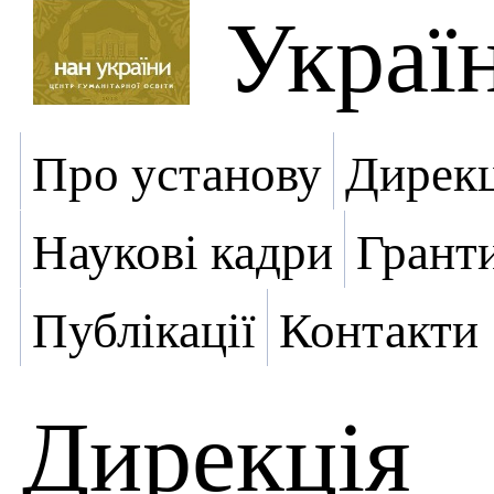
Украї
Про установу
Дирекц
Наукові кадри
Грант
Публікації
Контакти
Дирекція