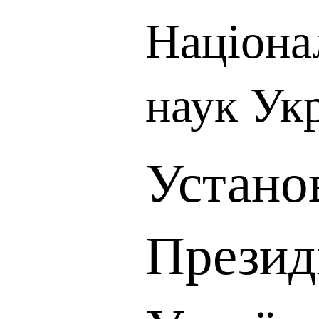
Націона
наук Ук
Устано
Презид