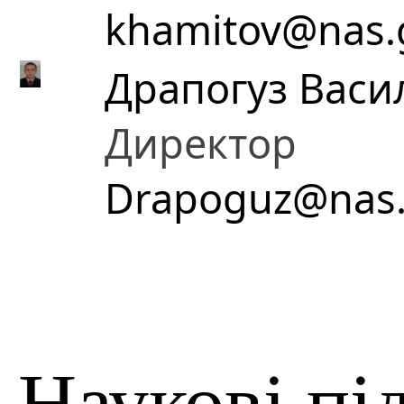
khamitov@nas.
Драпогуз Васи
Директор
Drapoguz@nas.
Наукові пі