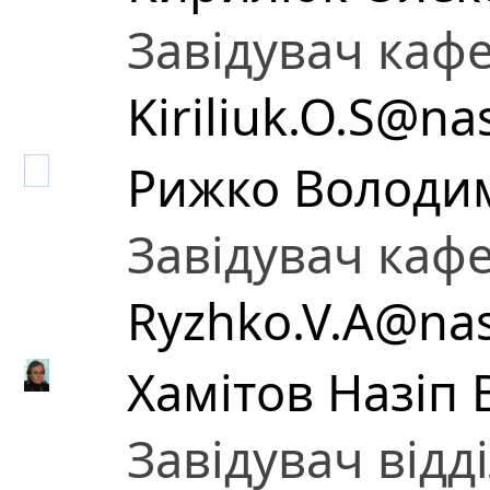
Завідувач каф
Kiriliuk.O.S@na
Рижко Володи
Завідувач каф
Ryzhko.V.A@nas
Хамітов Назіп
Завідувач відд