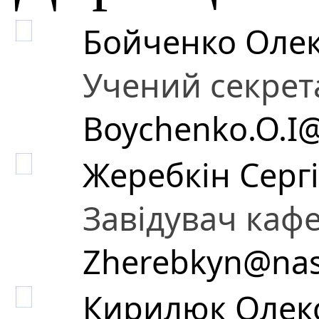
Бойченко Олек
Учений секрет
Boychenko.O.I@
Жеребкін Серг
Завідувач каф
Zherebkyn@nas
Кирилюк Олек