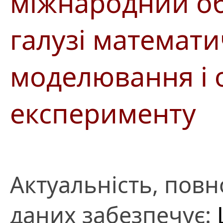
міжнародний об
галузі математ
моделювання і
експерименту
Актуальність, повно
даних забезпечує: