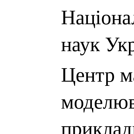
Націона
наук Ук
Центр м
моделюв
приклад