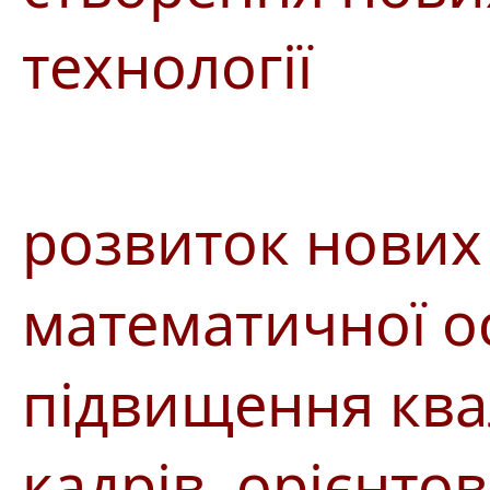
технології
розвиток нових 
математичної ос
підвищення квал
кадрів, орієнто