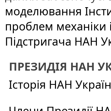
моделювання Інст
проблем механіки і
Підстригача НАН У
ПРЕЗИДІЯ НАН У
Історія НАН Украї
Члени Президії Н