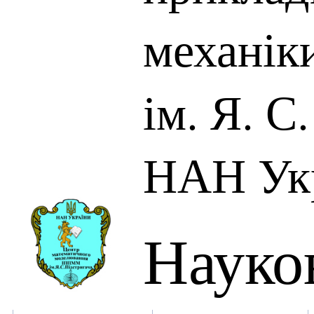
механік
ім. Я. С
НАН Ук
Науко