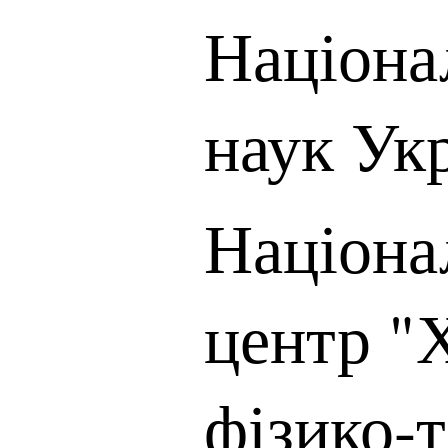
Націона
наук Ук
Націона
центр "
фізико-