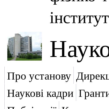
інститут
Науко
Про установу
Дирекц
Наукові кадри
Грант