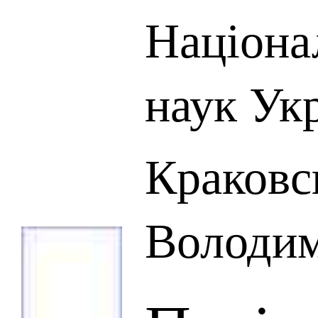
Націона
наук Ук
Краковс
Володим